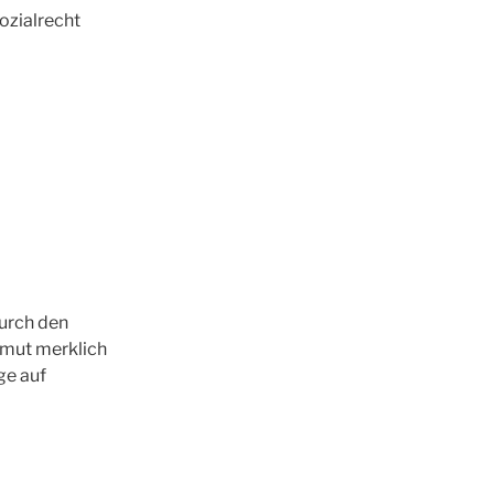
Sozialrecht
durch den
rmut merklich
ge auf