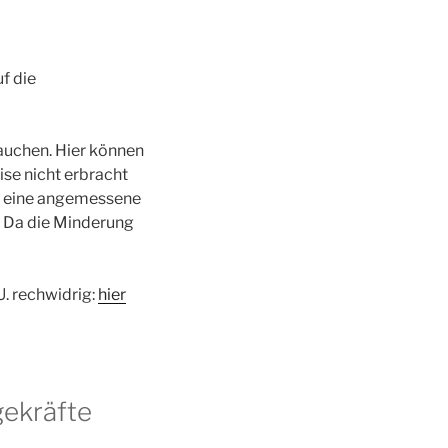
f die
uchen. Hier können
ise nicht erbracht
G eine angemessene
. Da die Minderung
. rechwidrig:
hier
gekräfte