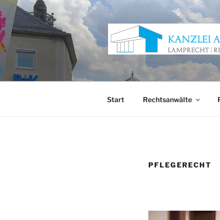
Zum
Inhalt
springen
KANZLEI 
Anwaltskanzlei Würzburg
Start
Rechtsanwälte
PFLEGERECHT