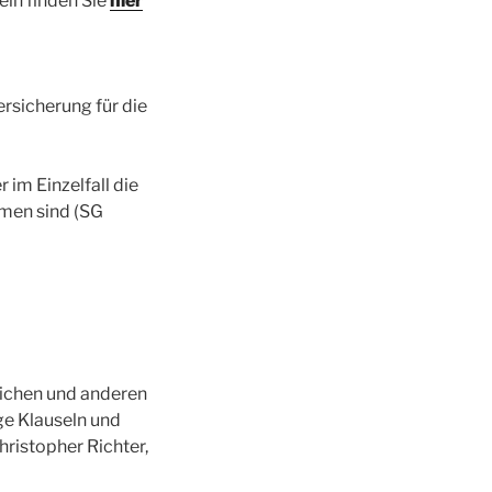
eln finden Sie
hier
rsicherung für die
im Einzelfall die
hmen sind (SG
lichen und anderen
ge Klauseln und
hristopher Richter,