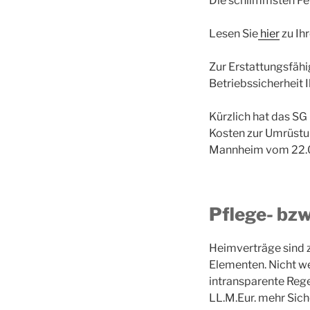
Die schlimmsten Feh
Lesen Sie
hier
zu Ih
Zur Erstattungsfäh
Betriebssicherheit 
Kürzlich hat das SG
Kosten zur Umrüstun
Mannheim vom 22.07.
Pflege- bzw
Heimverträge sind z
Elementen. Nicht we
intransparente Rege
LL.M.Eur. mehr Siche