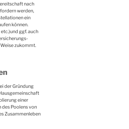
ereitschaft nach
hfordern werden,
ellationen ein
aufen können.
etc.)und ggf. auch
ersicherungs-
ver Weise zukommt.
en
bei der Gründung
-Hausgemeinschaft
blierung einer
 des Poolens von
iges Zusammenleben