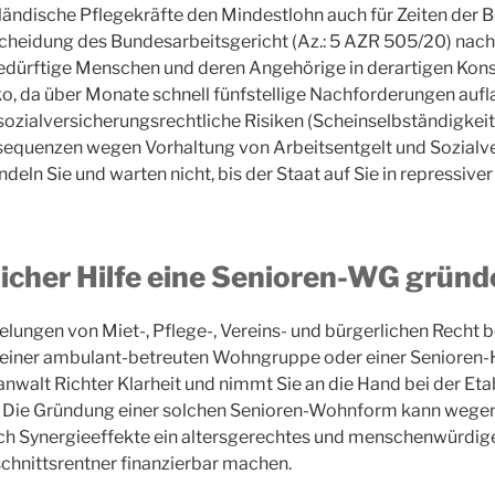
ndische Pflegekräfte den Mindestlohn auch für Zeiten der B
scheidung des Bundesarbeitsgericht (Az.: 5 AZR 505/20) nac
edürftige Menschen und deren Angehörige in derartigen Konst
o, da über Monate schnell fünfstellige Nachforderungen aufl
zialversicherungsrechtliche Risiken (Scheinselbständigkeit 
nsequenzen wegen Vorhaltung von Arbeitsentgelt und Sozialv
ndeln Sie und warten nicht, bis der Staat auf Sie in repressi
icher Hilfe eine Senioren-WG gründ
elungen von Miet-, Pflege-, Vereins- und bürgerlichen Recht 
 einer ambulant-betreuten Wohngruppe oder einer Senioren
anwalt Richter Klarheit und nimmt Sie an die Hand bei der Eta
 Die Gründung einer solchen Senioren-Wohnform kann wegen
ch Synergieeffekte ein altersgerechtes und menschenwürd
chnittsrentner finanzierbar machen.