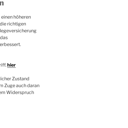
n
d einen höheren
die richtigen
Pflegeversicherung
 das
erbessert.
iff.
hier
licher Zustand
sem Zuge auch daran
 dem Widerspruch