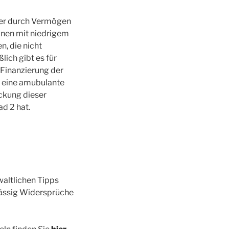
oder durch Vermögen
onen mit niedrigem
n, die nicht
lich gibt es für
 Finanzierung der
r eine amubulante
ckung dieser
d 2 hat.
waltlichen Tipps
rlässig Widersprüche