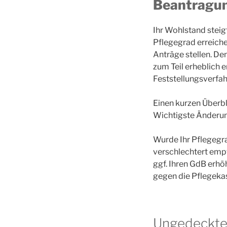
Beantragun
Ihr Wohlstand steig
Pflegegrad erreiche
Anträge stellen. De
zum Teil erheblich
Feststellungsverfah
Einen kurzen Überbl
Wichtigste Änderung
Wurde Ihr Pflegegra
verschlechtert empf
ggf. Ihren GdB erhö
gegen die Pflegekas
Ungedeckte 