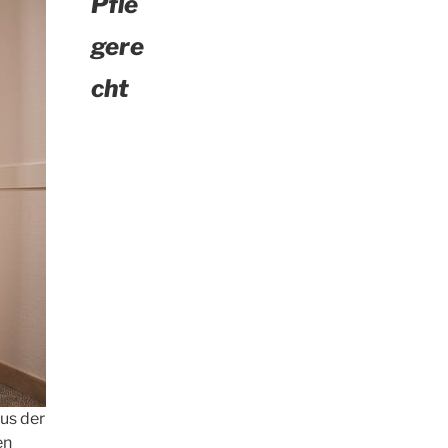
Pfle
gere
cht
us der
en