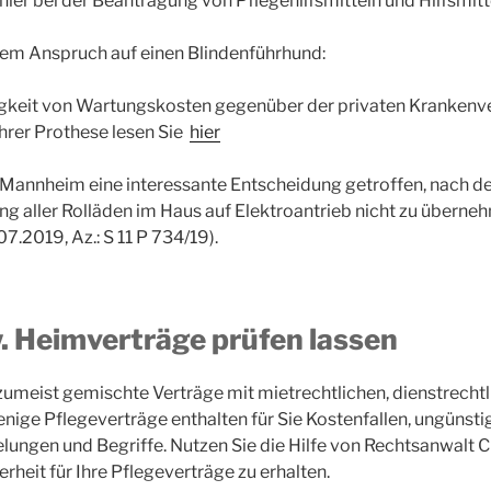
ler bei der Beantragung von Pflegehilfsmitteln und Hilfsmitt
rem Anspruch auf einen Blindenführhund:
igkeit von Wartungskosten gegenüber der privaten Krankenve
Ihrer Prothese lesen Sie
hier
 Mannheim eine interessante Entscheidung getroffen, nach der 
g aller Rolläden im Haus auf Elektroantrieb nicht zu überne
2019, Az.: S 11 P 734/19).
. Heimverträge prüfen lassen
umeist gemischte Verträge mit mietrechtlichen, dienstrecht
nige Pflegeverträge enthalten für Sie Kostenfallen, ungünsti
lungen und Begriffe. Nutzen Sie die Hilfe von Rechtsanwalt C
rheit für Ihre Pflegeverträge zu erhalten.