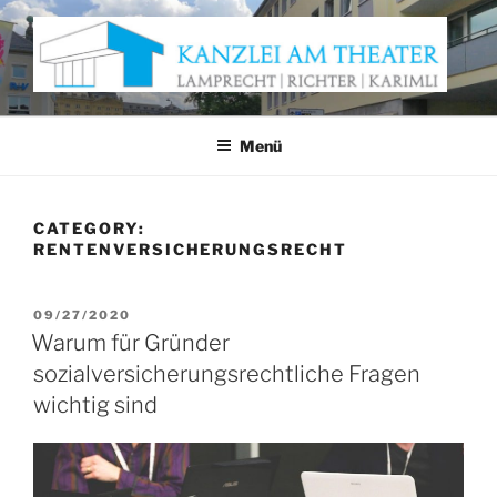
Zum
Inhalt
springen
KANZLEI AM THEATER
Anwaltskanzlei Würzburg
Menü
CATEGORY:
RENTENVERSICHERUNGSRECHT
VERÖFFENTLICHT
09/27/2020
AM
Warum für Gründer
sozialversicherungsrechtliche Fragen
wichtig sind