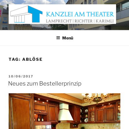
Zum
Inhalt
springen
KANZLEI AM THEATER
Anwaltskanzlei Würzburg
Menü
TAG:
ABLÖSE
VERÖFFENTLICHT
10/06/2017
AM
Neues zum Bestellerprinzip