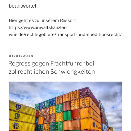
beantwortet.
Hier geht es zu unserem Ressort
https://www.anwaltskanzlei-
wue.de/rechtsgebiete/transport-und-speditionsrecht/
VERÖFFENTLICHT
01/01/2018
AM
Regress gegen Frachtführer bei
zollrechtlichen Schwierigkeiten