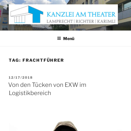
Zum
Inhalt
springen
KANZLEI AM THEATER
Anwaltskanzlei Würzburg
Menü
TAG:
FRACHTFÜHRER
VERÖFFENTLICHT
12/17/2018
AM
Von den Tücken von EXW im
Logistikbereich