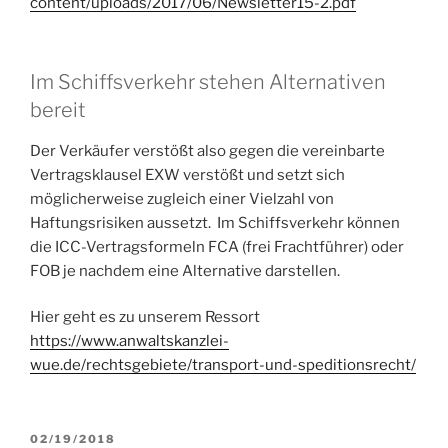
content/uploads/2017/06/Newsletter15-2.pdf
Im Schiffsverkehr stehen Alternativen
bereit
Der Verkäufer verstößt also gegen die vereinbarte
Vertragsklausel EXW verstößt und setzt sich
möglicherweise zugleich einer Vielzahl von
Haftungsrisiken aussetzt. Im Schiffsverkehr können
die ICC-Vertragsformeln FCA (frei Frachtführer) oder
FOB je nachdem eine Alternative darstellen.
Hier geht es zu unserem Ressort
https://www.anwaltskanzlei-
wue.de/rechtsgebiete/transport-und-speditionsrecht/
VERÖFFENTLICHT
02/19/2018