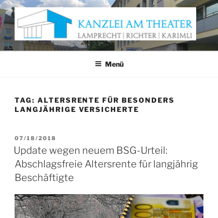
Zum
Inhalt
springen
KANZLEI AM THEATER
Anwaltskanzlei Würzburg
Menü
TAG:
ALTERSRENTE FÜR BESONDERS
LANGJÄHRIGE VERSICHERTE
VERÖFFENTLICHT
07/18/2018
AM
Update wegen neuem BSG-Urteil:
Abschlagsfreie Altersrente für langjährig
Beschäftigte