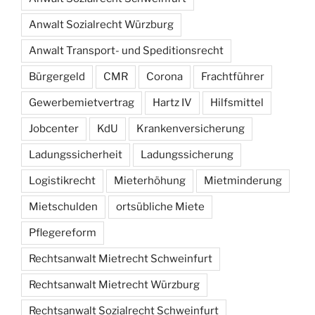
Anwalt Sozialrecht Würzburg
Anwalt Transport- und Speditionsrecht
Bürgergeld
CMR
Corona
Frachtführer
Gewerbemietvertrag
Hartz IV
Hilfsmittel
Jobcenter
KdU
Krankenversicherung
Ladungssicherheit
Ladungssicherung
Logistikrecht
Mieterhöhung
Mietminderung
Mietschulden
ortsübliche Miete
Pflegereform
Rechtsanwalt Mietrecht Schweinfurt
Rechtsanwalt Mietrecht Würzburg
Rechtsanwalt Sozialrecht Schweinfurt