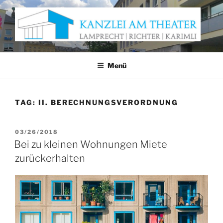
Zum
Inhalt
springen
KANZLEI AM THEATER
Anwaltskanzlei Würzburg
Menü
TAG:
II. BERECHNUNGSVERORDNUNG
VERÖFFENTLICHT
03/26/2018
AM
Bei zu kleinen Wohnungen Miete
zurückerhalten