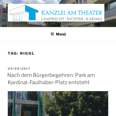
Zum
Inhalt
springen
KANZLEI AM THEATER
Anwaltskanzlei Würzburg
Menü
TAG:
NIGGL
VERÖFFENTLICHT
09/09/2017
AM
Nach dem Bürgerbegehren: Park am
Kardinal-Faulhaber-Platz entsteht