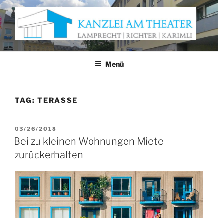
Zum
Inhalt
springen
KANZLEI AM THEATER
Anwaltskanzlei Würzburg
Menü
TAG:
TERASSE
VERÖFFENTLICHT
03/26/2018
AM
Bei zu kleinen Wohnungen Miete
zurückerhalten