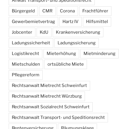
Anwalt Transport- und Speditionsrecht
Bürgergeld
CMR
Corona
Frachtführer
Gewerbemietvertrag
Hartz IV
Hilfsmittel
Jobcenter
KdU
Krankenversicherung
Ladungssicherheit
Ladungssicherung
Logistikrecht
Mieterhöhung
Mietminderung
Mietschulden
ortsübliche Miete
Pflegereform
Rechtsanwalt Mietrecht Schweinfurt
Rechtsanwalt Mietrecht Würzburg
Rechtsanwalt Sozialrecht Schweinfurt
Rechtsanwalt Transport- und Speditionsrecht
Rentenversicherung
Räumungsklage