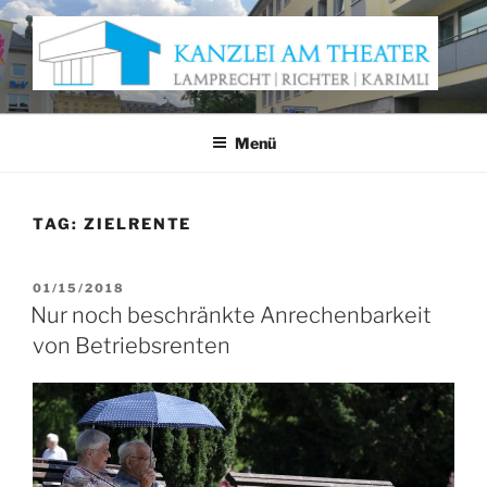
Zum
Inhalt
springen
KANZLEI AM THEATER
Anwaltskanzlei Würzburg
Menü
TAG:
ZIELRENTE
VERÖFFENTLICHT
01/15/2018
AM
Nur noch beschränkte Anrechenbarkeit
von Betriebsrenten