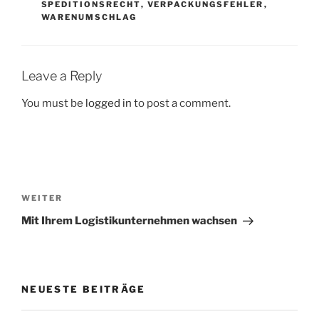
SPEDITIONSRECHT
,
VERPACKUNGSFEHLER
,
WARENUMSCHLAG
Leave a Reply
You must be
logged in
to post a comment.
Post
navigation
Nächster
WEITER
Beitrag
Mit Ihrem Logistikunternehmen wachsen
NEUESTE BEITRÄGE