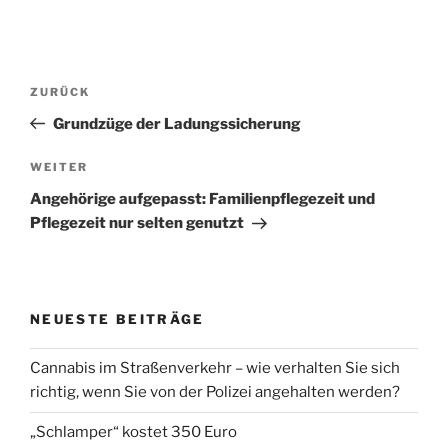
Post
Vorheriger
ZURÜCK
navigation
Beitrag
Grundzüge der Ladungssicherung
Nächster
WEITER
Beitrag
Angehörige aufgepasst: Familienpflegezeit und
Pflegezeit nur selten genutzt
NEUESTE BEITRÄGE
Cannabis im Straßenverkehr – wie verhalten Sie sich
richtig, wenn Sie von der Polizei angehalten werden?
„Schlamper“ kostet 350 Euro