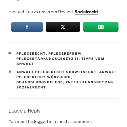
Hier geht es zu unserem Ressort
Sozialrecht
KATEGORIEN
PFLEGERECHT
,
PFLEGEREFORM
,
PFLEGESTÄRKUNGSGESETZ II
,
TIPPS VOM
ANWALT
SCHLAGWÖRTER
ANWALT PFLEGERECHT SCHWEINFURT
,
ANWALT
PFLEGERECHT WÜRZBURG
,
BEHANDLUNGSPFLEGE
,
ENTLASTUNGSBETRAG
,
SOZIALRECHT
Leave a Reply
You must be
logged in
to post a comment.