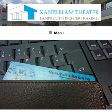
Zum
Inhalt
springen
KANZLEI AM THEATER
Anwaltskanzlei Würzburg
Menü