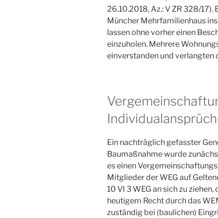
26.10.2018, Az.: V ZR 328/17).
Müncher Mehrfamilienhaus ins
lassen ohne vorher einen Bes
einzuholen. Mehrere Wohnungs
einverstanden und verlangten
Vergemeinschaftu
Individualansprüc
Ein nachträglich gefasster G
Baumaßnahme wurde zunächst 
es einen Vergemeinschaftungsb
Mitglieder der WEG auf Gelte
10 VI 3 WEG an sich zu ziehen,
heutigem Recht durch das WEM
zuständig bei (baulichen) Eing