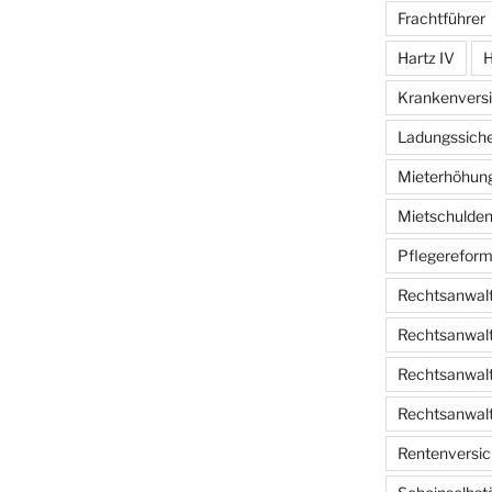
Frachtführer
Hartz IV
H
Krankenvers
Ladungssich
Mieterhöhun
Mietschulde
Pflegerefor
Rechtsanwalt
Rechtsanwalt
Rechtsanwalt
Rechtsanwalt
Rentenversi