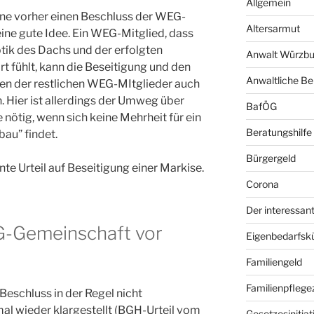
Allgemein
ne vorher einen Beschluss der WEG-
Altersarmut
ine gute Idee. Ein WEG-Mitglied, dass
tik des Dachs und der erfolgten
Anwalt Würzbu
t fühlt, kann die Beseitigung und den
Anwaltliche Be
en der restlichen WEG-MItglieder auch
 Hier ist allerdings der Umweg über
BafÖG
nötig, wenn sich keine Mehrheit für ein
Beratungshilfe
au” findet.
Bürgergeld
nte Urteil auf Beseitigung einer Markise.
Corona
Der interessant
G-Gemeinschaft vor
Eigenbedarfsk
Familiengeld
Familienpflege
 Beschluss in der Regel nicht
al wieder klargestellt (BGH-Urteil vom
Gesetzesinitiat