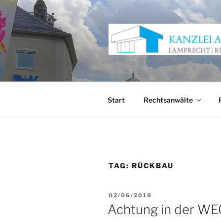
Zum
Inhalt
springen
KANZLEI 
Anwaltskanzlei Würzburg
Start
Rechtsanwälte
TAG:
RÜCKBAU
VERÖFFENTLICHT
02/06/2019
AM
Achtung in der WEG