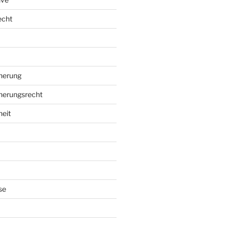
echt
herung
herungsrecht
eit
se