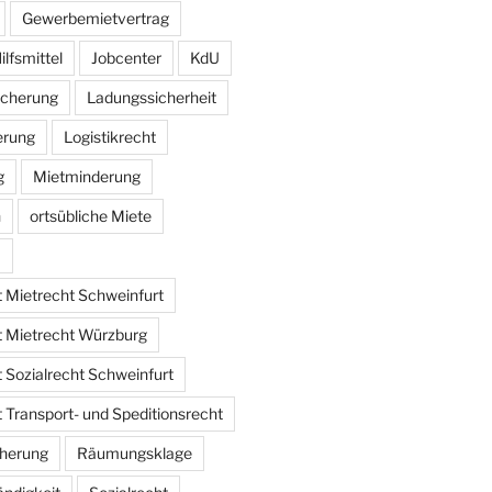
Gewerbemietvertrag
ilfsmittel
Jobcenter
KdU
icherung
Ladungssicherheit
erung
Logistikrecht
g
Mietminderung
n
ortsübliche Miete
m
 Mietrecht Schweinfurt
 Mietrecht Würzburg
 Sozialrecht Schweinfurt
 Transport- und Speditionsrecht
cherung
Räumungsklage