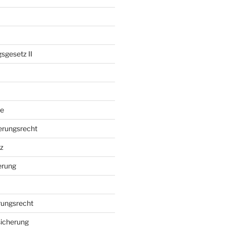
sgesetz II
e
erungsrecht
z
erung
rungsrecht
sicherung