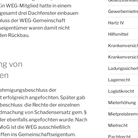
 Ein WEG-Mitglied hatte in einem
Gewerbemietr
gesamt drei Dachfenster einbauen
chluss der WEG-Gemeinschaft
Hartz IV
eigentümer waren damit nicht
Hilfsmittel
 den Rückbau.
Krankenversic
Krankenversic
ng von
Ladungssicherh
hen
Lagerrecht
enehmigungsbeschluss der
Logistikrecht
erfolgreich angefochten. Später gab
Mieterhöhung
eschluss die Rechte der einzelnen
ndmachung von Schadensersatz gem. §
Mietpreisbrem
 der ebenfalls angefochten wurde. Nach
Mietrecht
oG ist die WEG ausschließlich
riffen ins Gemeinschaftseigentum.
Pachtrecht