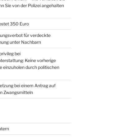
enn Sie von der Polizei angehalten
ostet 350 Euro
ungsverbot für verdeckte
ung unter Nachbarn
rivileg bei
terstattung: Keine vorherige
 einzuholen durch politischen
setzung bei einem Antrag auf
on Zwangsmitteln
utern