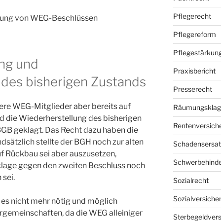
Pflegerecht
tung von WEG-Beschlüssen
Pflegereform
Pflegestärkung
ung und
Praxisbericht
 des bisherigen Zustands
Presserecht
re WEG-Mitglieder aber bereits auf
Räumungsklag
d die Wiederherstellung des bisherigen
Rentenversich
GB geklagt. Das Recht dazu haben die
sätzlich stellte der BGH noch zur alten
Schadensersat
uf Rückbau sei aber auszusetzen,
Schwerbehind
klage gegen den zweiten Beschluss noch
 sei.
Sozialrecht
Sozialversiche
es nicht mehr nötig und möglich
rgemeinschaften, da die WEG alleiniger
Sterbegeldver