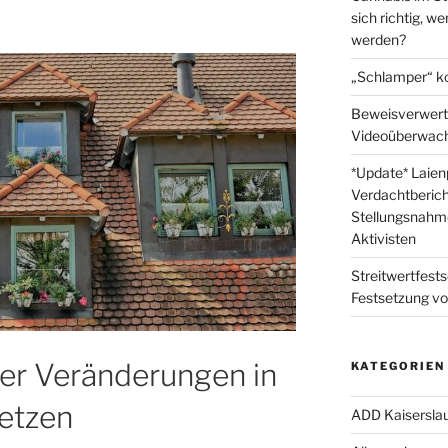
sich richtig, w
werden?
„Schlamper“ k
Beweisverwert
Videoüberwach
*Update* Laienp
Verdachtberich
Stellungsnahme
Aktivisten
Streitwertfest
Festsetzung v
er Veränderungen in
KATEGORIEN
etzen
ADD Kaisersla