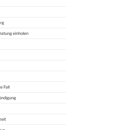
rg
ratung einholen
e Fall
ündigung
zeit
ive