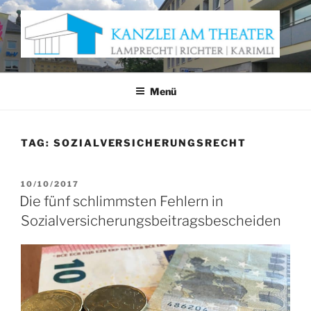
Zum
Inhalt
springen
KANZLEI AM THEATER
Anwaltskanzlei Würzburg
Menü
TAG:
SOZIALVERSICHERUNGSRECHT
VERÖFFENTLICHT
10/10/2017
AM
Die fünf schlimmsten Fehlern in
Sozialversicherungsbeitragsbescheiden