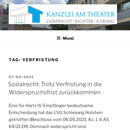
Zum
Inhalt
springen
KANZLEI AM THEATER
Anwaltskanzlei Würzburg
Menü
TAG:
VERFRISTUNG
VERÖFFENTLICHT
07/05/2021
AM
Sozialrecht: Trotz Verfristung in die
Widerspruchsfrist zurückkommen
Eine für Hartz IV-Empfänger bedeutsame
Entscheidung hat das LSG Schleswig Holstein
getroffen (Beschluss vom 06.05.2021, Az.: L 6 AS
64/21 ER). Demnach widerspricht eine