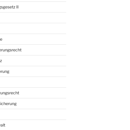
sgesetz II
e
erungsrecht
z
erung
rungsrecht
sicherung
alt