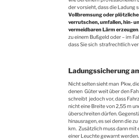
der vorsieht, dass die Ladung so
Vollbremsung oder plötzlich
verrutschen, umfallen, hin- un
vermeidbaren Lärm erzeugen
zu einem Bußgeld oder – im Fall
dass Sie sich strafrechtlich v
Ladungssicherung a
Nicht selten sieht man Pkw, di
denen Güter weit über den Fah
schreibt jedoch vor, dass Fahr
nicht eine Breite von 2,55 m u
überschreiten dürfen. Gegenstä
hinausragen, es sei denn die zu
km. Zusätzlich muss dann mit e
einer Leuchte gewarnt werden.