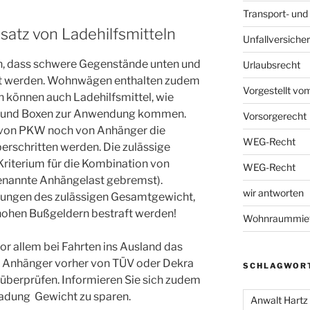
Transport- und
satz von Ladehilfsmitteln
Unfallversiche
en, dass schwere Gegenstände unten und
Urlaubsrecht
igt werden. Wohnwägen enthalten zudem
Vorgestellt vo
 können auch Ladehilfsmittel, wie
e und Boxen zur Anwendung kommen.
Vorsorgerecht
r von PKW noch von Anhänger die
WEG-Recht
berschritten werden. Die zulässige
Kriterium für die Kombination von
WEG-Recht
nannte Anhängelast gebremst).
wir antworten
tungen des zulässigen Gesamtgewicht,
hohen Bußgeldern bestraft werden!
Wohnraummiet
or allem bei Fahrten ins Ausland das
 Anhänger vorher von TÜV oder Dekra
SCHLAGWOR
 überprüfen. Informieren Sie sich zudem
ladung Gewicht zu sparen.
Anwalt Hartz