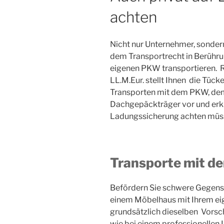
achten
Nicht nur Unternehmer, sonde
dem Transportrecht in Berühr
eigenen PKW transportieren. R
LL.M.Eur. stellt Ihnen die Tüc
Transporten mit dem PKW, de
Dachgepäckträger vor und erklä
Ladungssicherung achten müs
Transporte mit d
Befördern Sie schwere Gegenst
einem Möbelhaus mit Ihrem ei
grundsätzlich dieselben Vorsc
wie bei einem professionellen