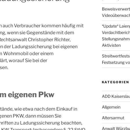
Beweisverwert
Videoüberwach
rn auch Verbraucher kommen häufig mit
*Update* Laienp
ung, wenn sie Gegenstände mit dem
Verdachtberich
Stellungsnahme
echtsanwalt Christopher Richter,
Aktivisten
ken der Ladungssicherung bei eigenen
m Wohnmobil oder einem
Streitwertfest
rt, worauf Sie bei der
Festsetzung v
sen.
KATEGORIEN
em eigenen Pkw
ADD Kaisersla
Allgemein
ände, wie etwa nach dem Einkauf in
genen PKW, dann müssen Sie
Altersarmut
hriften zu Ladungssicherung beachten,
Anwalt Würzbu
 LKW-Transport: Insbesondere § 22 StVO,