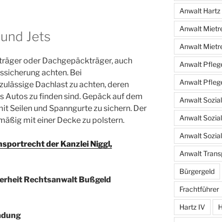
Anwalt Hartz
Anwalt Mietr
und Jets
Anwalt Mietr
träger oder Dachgepäckträger, auch
Anwalt Pfleg
gssicherung achten. Bei
Anwalt Pfleg
zulässige Dachlast zu achten, deren
 Autos zu finden sind. Gepäck auf dem
Anwalt Sozia
it Seilen und Spanngurte zu sichern. Der
Anwalt Sozia
elmäßig mit einer Decke zu polstern.
Anwalt Sozia
sportrecht der Kanzlei Niggl,
Anwalt Transp
Bürgergeld
erheit Rechtsanwalt Bußgeld
Frachtführer
Hartz IV
H
adung