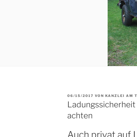
VERÖFFENTLICHT
06/15/2017
VON
KANZLEI AM 
AM
Ladungssicherheit 
achten
Auch privat auf