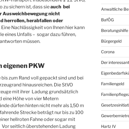
 zu sichern ist, dass sie
auch bei
Anwaltliche Be
er Ausweichbewegung nicht
BafÖG
d herrollen,
herabfallen oder
. Eine Nachlässigkeit von Ihnen hier kann
Beratungshilfe
e eines Unfalls – sogar dazu führen,
erantworten müssen.
Bürgergeld
Corona
Der interessant
m eigenen PKW
Eigenbedarfsk
e bis zum Rand voll gepackt sind und bei
Familiengeld
rzeugrand hinausreichen. Die StVO
zeuge mit ihrer Ladung grundsätzlich
Familienpflege
nd eine Höhe von vier Metern
Gesetzesinitiat
nde dürfen hinten nicht mehr als 1,50 m
 fahrende Strecke beträgt nur bis zu 100
Gewerbemietr
iner hellroten Fahne oder sogar mit
 Vor seitlich überstehenden Ladung
Hartz IV