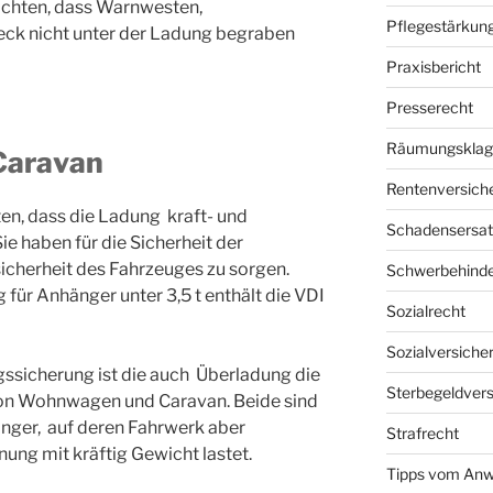
 achten, dass Warnwesten,
Pflegestärkung
ck nicht unter der Ladung begraben
Praxisbericht
Presserecht
Räumungsklag
Caravan
Rentenversich
ten, dass die Ladung kraft- und
Schadensersat
ie haben für die Sicherheit der
icherheit des Fahrzeuges zu sorgen.
Schwerbehind
ür Anhänger unter 3,5 t enthält die VDI
Sozialrecht
Sozialversiche
sicherung ist die auch Überladung die
Sterbegeldver
on Wohnwagen und Caravan. Beide sind
nger, auf deren Fahrwerk aber
Strafrecht
ung mit kräftig Gewicht lastet.
Tipps vom Anw