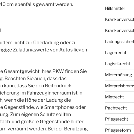
40 cm ebenfalls gewarnt werden.
Hilfsmittel
Krankenversic
n
Krankenversic
Ladungssicherh
udem nicht zur Überladung oder zu
ngige Zuladungswerte von Autos liegen
Lagerrecht
Logistikrecht
ge Gesamtgewicht Ihres PKW finden Sie
Mieterhöhung
g. Beachten Sie auch, dass das
n kann, dass Sie den Reifendruck
Mietpreisbrem
cherung im Fahrzeuginnenraum ist in
Mietrecht
ch, wenn die Höhe der Ladung die
ere Gegenstände, wie Smartphones oder
Pachtrecht
dung. Zum eigenen Schutz sollten
Pflegerecht
uhfach und größere Gegenstände hinter
aum verräumt werden. Bei der Benutzung
Pflegereform