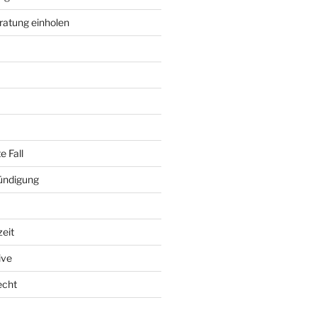
ratung einholen
e Fall
ündigung
zeit
ive
echt