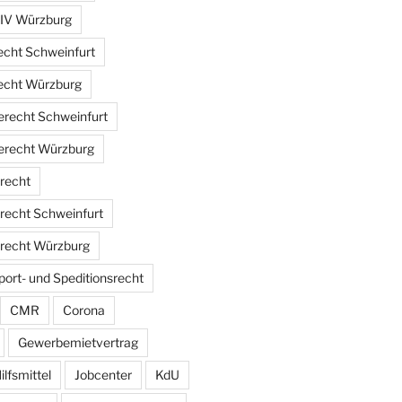
 IV Würzburg
echt Schweinfurt
echt Würzburg
erecht Schweinfurt
erecht Würzburg
lrecht
lrecht Schweinfurt
lrecht Würzburg
ort- und Speditionsrecht
CMR
Corona
Gewerbemietvertrag
ilfsmittel
Jobcenter
KdU