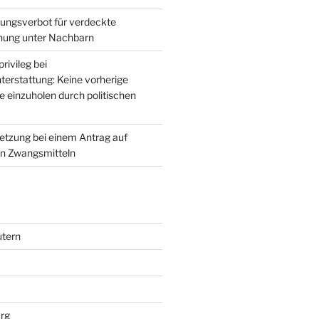
ungsverbot für verdeckte
ung unter Nachbarn
rivileg bei
terstattung: Keine vorherige
 einzuholen durch politischen
setzung bei einem Antrag auf
on Zwangsmitteln
utern
rg