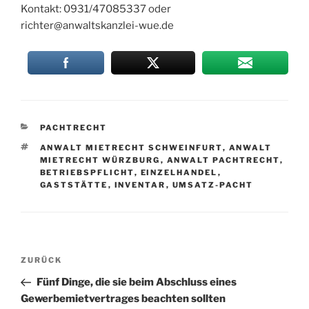
Kontakt: 0931/47085337 oder
richter@anwaltskanzlei-wue.de
KATEGORIEN
PACHTRECHT
SCHLAGWÖRTER
ANWALT MIETRECHT SCHWEINFURT
,
ANWALT
MIETRECHT WÜRZBURG
,
ANWALT PACHTRECHT
,
BETRIEBSPFLICHT
,
EINZELHANDEL
,
GASTSTÄTTE
,
INVENTAR
,
UMSATZ-PACHT
Post
Vorheriger
ZURÜCK
navigation
Beitrag
Fünf Dinge, die sie beim Abschluss eines
Gewerbemietvertrages beachten sollten