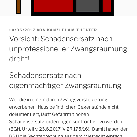
VERÖFFENTLICHT
10/05/2017
VON
KANZLEI AM THEATER
AM
Vorsicht: Schadensersatz nach
unprofessioneller Zwangsräumung
droht!
Schadensersatz nach
eigenmächtiger Zwangsräumung
Wer die in einem durch Zwangsversteigerung
erworbenen Haus befindlichen Gegenstände nicht
dokumentiert, läuft Gefahrmit hohen
Schadensersatzforderungen konfrontiert zu werden
(BGH, Urteil v. 23.6.2017, V ZR 175/16). Damit haben der
BGH die Rechtsprechung aus dem Mietrecht einfach