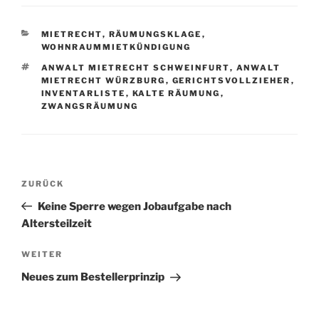
KATEGORIEN
MIETRECHT
,
RÄUMUNGSKLAGE
,
WOHNRAUMMIETKÜNDIGUNG
SCHLAGWÖRTER
ANWALT MIETRECHT SCHWEINFURT
,
ANWALT
MIETRECHT WÜRZBURG
,
GERICHTSVOLLZIEHER
,
INVENTARLISTE
,
KALTE RÄUMUNG
,
ZWANGSRÄUMUNG
Post
Vorheriger
ZURÜCK
navigation
Beitrag
Keine Sperre wegen Jobaufgabe nach
Altersteilzeit
Nächster
WEITER
Beitrag
Neues zum Bestellerprinzip