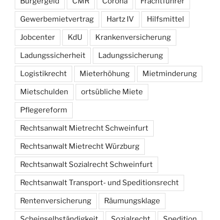
Bürgergeld
CMR
Corona
Frachtführer
Gewerbemietvertrag
Hartz IV
Hilfsmittel
Jobcenter
KdU
Krankenversicherung
Ladungssicherheit
Ladungssicherung
Logistikrecht
Mieterhöhung
Mietminderung
Mietschulden
ortsübliche Miete
Pflegereform
Rechtsanwalt Mietrecht Schweinfurt
Rechtsanwalt Mietrecht Würzburg
Rechtsanwalt Sozialrecht Schweinfurt
Rechtsanwalt Transport- und Speditionsrecht
Rentenversicherung
Räumungsklage
Scheinselbständigkeit
Sozialrecht
Spedition