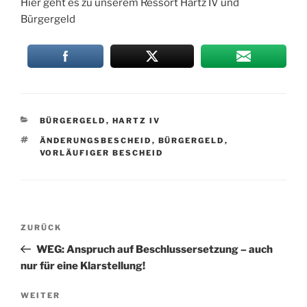
Hier geht es zu unserem Ressort Hartz IV und
Bürgergeld
KATEGORIEN
BÜRGERGELD
,
HARTZ IV
SCHLAGWÖRTER
ÄNDERUNGSBESCHEID
,
BÜRGERGELD
,
VORLÄUFIGER BESCHEID
Post
Vorheriger
ZURÜCK
navigation
Beitrag
WEG: Anspruch auf Beschlussersetzung – auch
nur für eine Klarstellung!
Nächster
WEITER