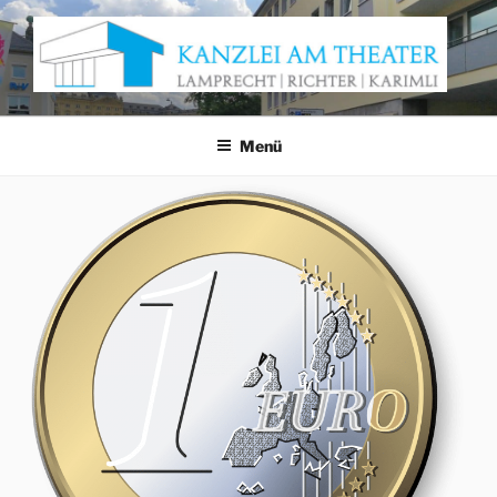
Zum
Inhalt
springen
KANZLEI AM THEATER
Anwaltskanzlei Würzburg
Menü