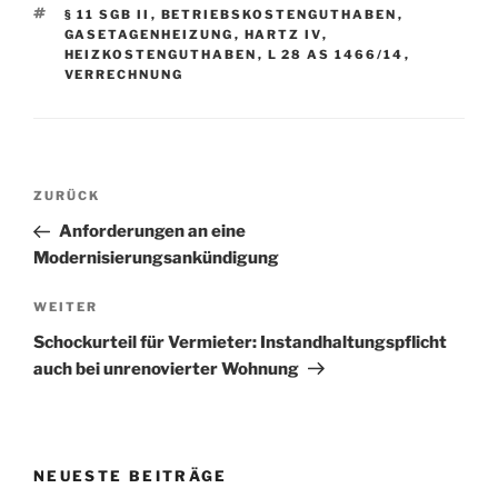
SCHLAGWÖRTER
§ 11 SGB II
,
BETRIEBSKOSTENGUTHABEN
,
GASETAGENHEIZUNG
,
HARTZ IV
,
HEIZKOSTENGUTHABEN
,
L 28 AS 1466/14
,
VERRECHNUNG
Post
Vorheriger
ZURÜCK
navigation
Beitrag
Anforderungen an eine
Modernisierungsankündigung
Nächster
WEITER
Beitrag
Schockurteil für Vermieter: Instandhaltungspflicht
auch bei unrenovierter Wohnung
NEUESTE BEITRÄGE